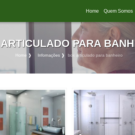
Home
Quem Somos
(current)
 ARTICULADO PARA BANH
Home ❱
Infomações ❱
box articulado para banheiro