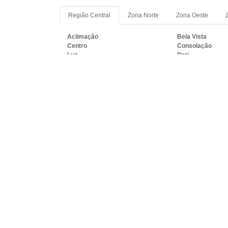
Região Central
Zona Norte
Zona Oeste
Aclimação
Bela Vista
Centro
Consolação
Luz
Pari
Sé
Vila Buarque
PRINCIPAIS REGIÕES DO B
BANHEIRO:
RJ
MG
ES
SP
PR
SC
R
Rio de Janeiro
São Gonçalo
Belford Roxo
São João de Merit
Magé
Itaboraí
Macaé
Cabo Frio