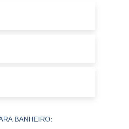
BOX BANHEIRO BLUMENAU
BOX BANHEIRO CURITIBA
BOX BANHEIRO ESPELHADO
BOX BANHEIRO ESTREITO
BOX BANHEIRO JUNDIAÍ
BOX BANHEIRO LONDRINA
BOX BANHEIRO MARINGÁ
BOX BANHEIRO PINHAIS
BOX BANHEIRO SP
BOX BANHEIRO VIDRO
BOX BANHEIRO VIDRO PREÇO
ARA BANHEIRO:
BOX BANHEIRO ZONA LESTE