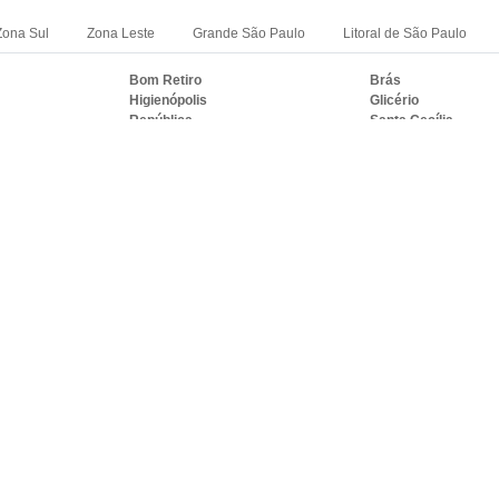
Zona Sul
Zona Leste
Grande São Paulo
Litoral de São Paulo
Bom Retiro
Brás
Higienópolis
Glicério
República
Santa Cecília
RASIL ONDE A VIDRAÇARIA IDEAL ATE
S
PE
BA
CE
GO e DF
AM
PA
Duque de Caxias
Nova Iguaçu
i
Campos dos Goytacazes
Petrópolis
Mesquita
Nova Friburgo
Nilópolis
Teresópolis