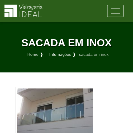
SACADA EM INOX
Home ❱
Infomações ❱
sacada em inox