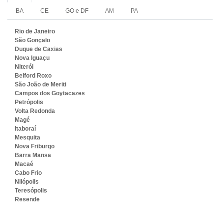
BA
CE
GO e DF
AM
PA
Rio de Janeiro
São Gonçalo
Duque de Caxias
Nova Iguaçu
Niterói
Belford Roxo
São João de Meriti
Campos dos Goytacazes
Petrópolis
Volta Redonda
Magé
Itaboraí
Mesquita
Nova Friburgo
Barra Mansa
Macaé
Cabo Frio
Nilópolis
Teresópolis
Resende