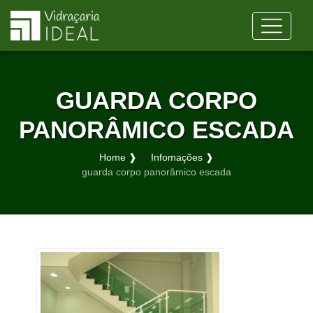
GUARDA CORPO
PANORÂMICO ESCADA
Home ❱
Infomações ❱
guarda corpo panorâmico escada