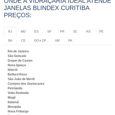
ONDE A VIDRAÇARIA IDEAL ATENDE
JANELAS BLINDEX CURITIBA
PREÇOS:
RJ
MG
ES
SP
PR
SC
RS
PE
BA
CE
GO e DF
AM
PA
Rio de Janeiro
São Gonçalo
Duque de Caxias
Nova Iguaçu
Niterói
Belford Roxo
São João de Meriti
Campos dos Goytacazes
Petrópolis
Volta Redonda
Magé
Itaboraí
Mesquita
Nova Friburgo