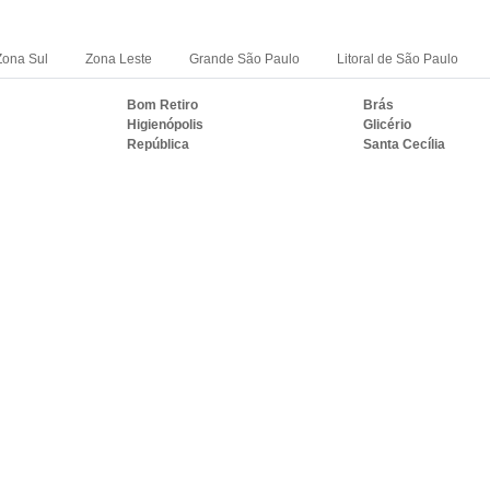
Zona Sul
Zona Leste
Grande São Paulo
Litoral de São Paulo
Bom Retiro
Brás
Higienópolis
Glicério
República
Santa Cecília
RASIL ONDE A VIDRAÇARIA IDEAL ATE
S
PE
BA
CE
GO e DF
AM
PA
Duque de Caxias
Nova Iguaçu
i
Campos dos Goytacazes
Petrópolis
Mesquita
Nova Friburgo