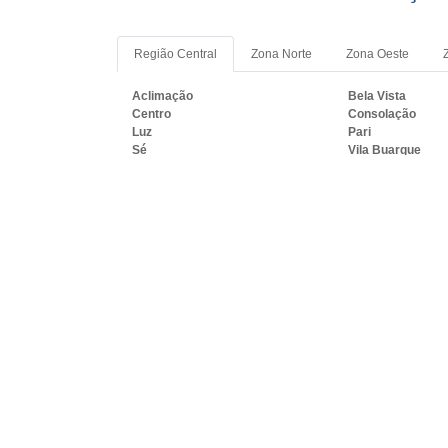
Região Central
Zona Norte
Zona Oeste
Aclimação
Bela Vista
Centro
Consolação
Luz
Pari
Sé
Vila Buarque
PRINCIPAIS REGIÕES DO B
MARINGÁ:
RJ
MG
ES
SP
PR
SC
R
Rio de Janeiro
São Gonçalo
Belford Roxo
São João de Merit
Magé
Itaboraí