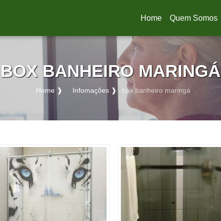
Home
Quem Somos
(current)
BOX BANHEIRO MARINGÁ
Home ❱
Infomações ❱
box banheiro maringá