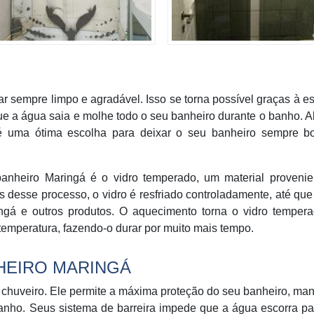
r sempre limpo e agradável. Isso se torna possível graças à es
ue a água saia e molhe todo o seu banheiro durante o banho. 
é uma ótima escolha para deixar o seu banheiro sempre bo
 banheiro Maringá é o vidro temperado, um material provenie
desse processo, o vidro é resfriado controladamente, até que
ngá e outros produtos. O aquecimento torna o vidro temper
temperatura, fazendo-o durar por muito mais tempo.
HEIRO MARINGÁ
chuveiro. Ele permite a máxima proteção do seu banheiro, ma
anho. Seus sistema de barreira impede que a água escorra pa