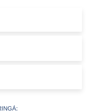
BOX BANHEIRO BLUMENAU
BOX BANHEIRO CURITIBA
BOX BANHEIRO ESPELHADO
BOX BANHEIRO ESTREITO
BOX BANHEIRO JUNDIAÍ
BOX BANHEIRO LONDRINA
BOX BANHEIRO MARINGÁ
BOX BANHEIRO PINHAIS
BOX BANHEIRO SP
BOX BANHEIRO VIDRO
BOX BANHEIRO VIDRO PREÇO
BOX BANHEIRO ZONA LESTE
RINGÁ: