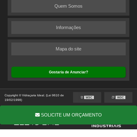
Quem Somos
Informações
Mapa do site
Gostaria de Anunciar?
Copyright © Vidraçaria Ideal. (Lei 9610 de
W3C
W3C
19/02/1998)
SOLICITE UM ORÇAMENTO
É um parceiro