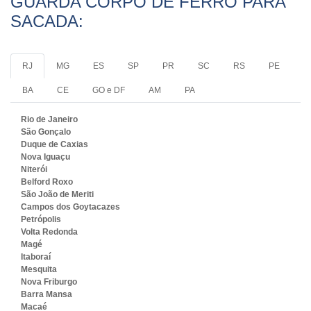
GUARDA CORPO DE FERRO PARA
SACADA:
RJ
MG
ES
SP
PR
SC
RS
PE
BA
CE
GO e DF
AM
PA
Rio de Janeiro
São Gonçalo
Duque de Caxias
Nova Iguaçu
Niterói
Belford Roxo
São João de Meriti
Campos dos Goytacazes
Petrópolis
Volta Redonda
Magé
Itaboraí
Mesquita
Nova Friburgo
Barra Mansa
Macaé