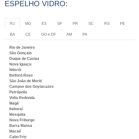
ESPELHO VIDRO:
RJ
MG
ES
SP
PR
SC
RS
PE
BA
CE
GO e DF
AM
PA
Rio de Janeiro
São Gonçalo
Duque de Caxias
Nova Iguaçu
Niterói
Belford Roxo
São João de Meriti
Campos dos Goytacazes
Petrópolis
Volta Redonda
Magé
Itaboraí
Mesquita
Nova Friburgo
Barra Mansa
Macaé
Cabo Frio