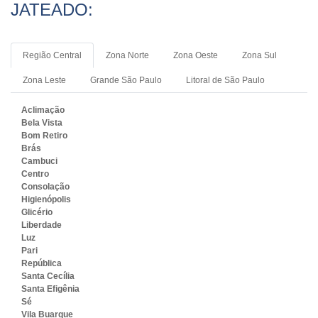
JATEADO:
Região Central
Zona Norte
Zona Oeste
Zona Sul
Zona Leste
Grande São Paulo
Litoral de São Paulo
Aclimação
Bela Vista
Bom Retiro
Brás
Cambuci
Centro
Consolação
Higienópolis
Glicério
Liberdade
Luz
Pari
República
Santa Cecília
Santa Efigênia
Sé
Vila Buarque