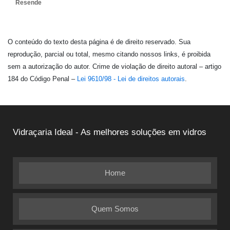
Resende
O conteúdo do texto desta página é de direito reservado. Sua
reprodução, parcial ou total, mesmo citando nossos links, é proibida
sem a autorização do autor. Crime de violação de direito autoral – artigo
184 do Código Penal –
Lei 9610/98 - Lei de direitos autorais
.
Vidraçaria Ideal - As melhores soluções em vidros
Home
Quem Somos