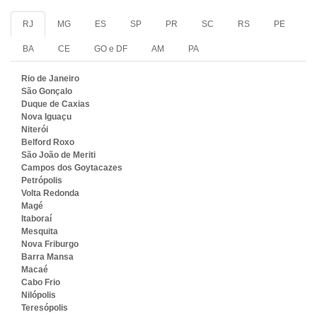
RJ
MG
ES
SP
PR
SC
RS
PE
BA
CE
GO e DF
AM
PA
Rio de Janeiro
São Gonçalo
Duque de Caxias
Nova Iguaçu
Niterói
Belford Roxo
São João de Meriti
Campos dos Goytacazes
Petrópolis
Volta Redonda
Magé
Itaboraí
Mesquita
Nova Friburgo
Barra Mansa
Macaé
Cabo Frio
Nilópolis
Teresópolis