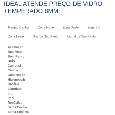
IDEAL ATENDE PREÇO DE VIDRO
TEMPERADO 8MM:
Região Central
Zona Norte
Zona Oeste
Zona Sul
Zona Leste
Grande São Paulo
Litoral de São Paulo
Aclimação
Bela Vista
Bom Retiro
Brás
Cambuci
Centro
Consolação
Higienópolis
Glicério
Liberdade
Luz
Pari
República
Santa Cecília
Santa Efigênia