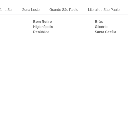
Zona Sul
Zona Leste
Grande São Paulo
Litoral de São Paulo
Bom Retiro
Brás
Higienópolis
Glicério
República
Santa Cecília
RASIL ONDE A VIDRAÇARIA IDEAL AT
S
PE
BA
CE
GO e DF
AM
PA
Duque de Caxias
Nova Iguaçu
i
Campos dos Goytacazes
Petrópolis
Mesquita
Nova Friburgo
Nilópolis
Teresópolis