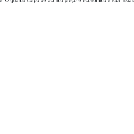
nte. O guarda corpo de acrílico preço é econômico e sua insta
.