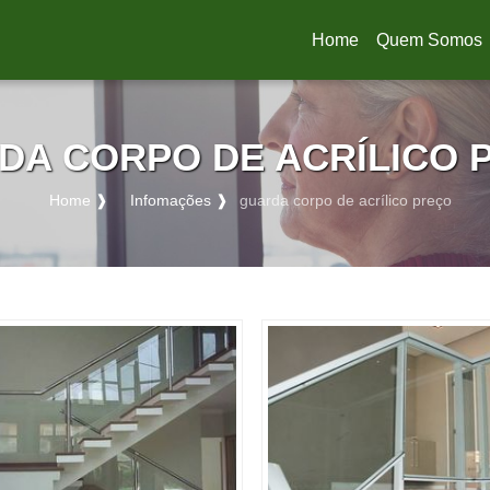
Home
Quem Somos
(current)
DA CORPO DE ACRÍLICO 
Home ❱
Infomações ❱
guarda corpo de acrílico preço