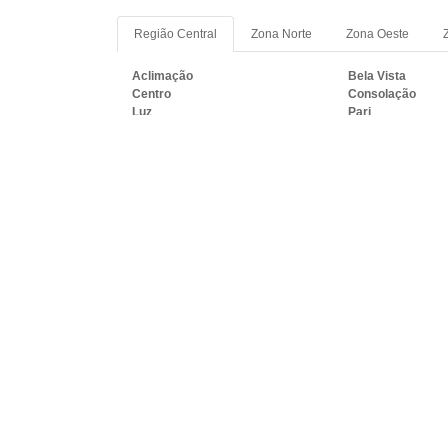
Região Central
Zona Norte
Zona Oeste
Aclimação
Bela Vista
Centro
Consolação
Luz
Pari
Sé
Vila Buarque
PRINCIPAIS REGIÕES DO B
ACRÍLICO PREÇO:
RJ
MG
ES
SP
PR
SC
R
Rio de Janeiro
São Gonçalo
Belford Roxo
São João de Merit
Magé
Itaboraí
Macaé
Cabo Frio