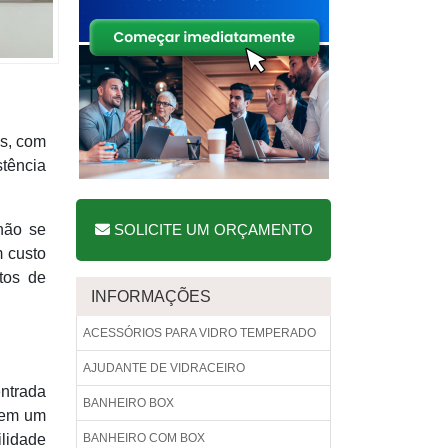
os, com
stência
 não se
SOLICITE UM ORÇAMENTO
m custo
tos de
INFORMAÇÕES
ACESSÓRIOS PARA VIDRO TEMPERADO
AJUDANTE DE VIDRACEIRO
entrada
BANHEIRO BOX
 tem um
ilidade
BANHEIRO COM BOX