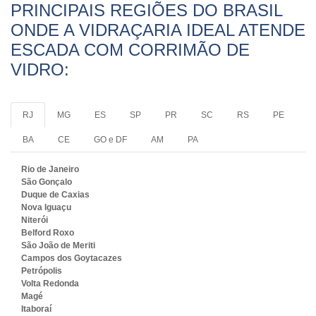
PRINCIPAIS REGIÕES DO BRASIL
ONDE A VIDRAÇARIA IDEAL ATENDE
ESCADA COM CORRIMÃO DE
VIDRO:
RJ
MG
ES
SP
PR
SC
RS
PE
BA
CE
GO e DF
AM
PA
Rio de Janeiro
São Gonçalo
Duque de Caxias
Nova Iguaçu
Niterói
Belford Roxo
São João de Meriti
Campos dos Goytacazes
Petrópolis
Volta Redonda
Magé
Itaboraí