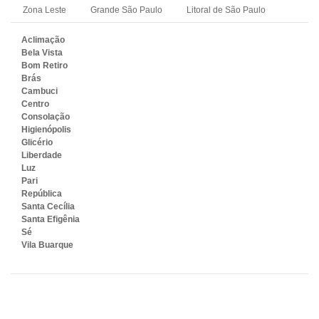
Zona Leste
Grande São Paulo
Litoral de São Paulo
Aclimação
Bela Vista
Bom Retiro
Brás
Cambuci
Centro
Consolação
Higienópolis
Glicério
Liberdade
Luz
Pari
República
Santa Cecília
Santa Efigênia
Sé
Vila Buarque