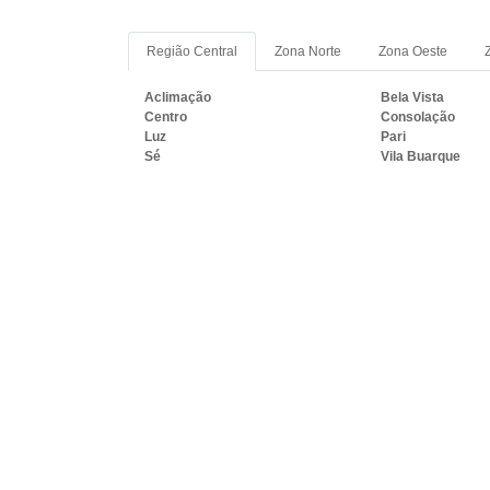
Região Central
Zona Norte
Zona Oeste
Aclimação
Bela Vista
Centro
Consolação
Luz
Pari
Sé
Vila Buarque
PRINCIPAIS REGIÕES DO B
ONDULADO:
RJ
MG
ES
SP
PR
SC
R
Rio de Janeiro
São Gonçalo
Belford Roxo
São João de Merit
Magé
Itaboraí