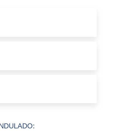
BOX BANHEIRO BLUMENAU
BOX BANHEIRO CURITIBA
BOX BANHEIRO ESPELHADO
BOX BANHEIRO ESTREITO
BOX BANHEIRO JUNDIAÍ
BOX BANHEIRO LONDRINA
BOX BANHEIRO MARINGÁ
BOX BANHEIRO PINHAIS
BOX BANHEIRO SP
BOX BANHEIRO VIDRO
BOX BANHEIRO VIDRO PREÇO
BOX BANHEIRO ZONA LESTE
ONDULADO: