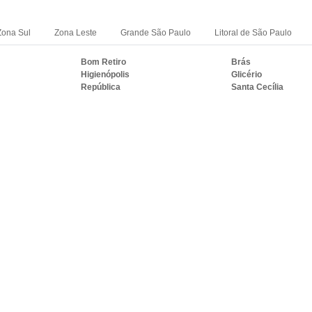
Zona Sul
Zona Leste
Grande São Paulo
Litoral de São Paulo
Bom Retiro
Brás
Higienópolis
Glicério
República
Santa Cecília
RASIL ONDE A VIDRAÇARIA IDEAL ATE
S
PE
BA
CE
GO e DF
AM
PA
Duque de Caxias
Nova Iguaçu
i
Campos dos Goytacazes
Petrópolis
Mesquita
Nova Friburgo