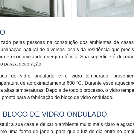
DO
lizado pelas pessoas na construção dos ambientes de casas
luminação natural de diversos locais da residência que prec
laro e economizando energia elétrica. Sua superfície é decor
to para a decoração.
bloco de vidro ondulado é o vidro temperado, provenie
peratura de aproximadamente 600 °C. Durante esse aquecime
 a altas temperaturas. Depois de todo o processo, o vidro temp
a pronto para a fabricação do bloco de vidro ondulado.
O BLOCO DE VIDRO ONDULADO
truir a sua casa e deixar o ambiente muito mais claro e agrad
omo uma forma de janela, para que a luz do dia entre no amb