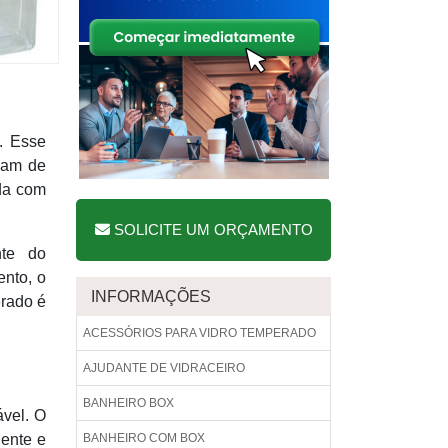
. Esse
isam de
ada com
SOLICITE UM ORÇAMENTO
nte do
nto, o
INFORMAÇÕES
erado é
ACESSÓRIOS PARA VIDRO TEMPERADO
AJUDANTE DE VIDRACEIRO
BANHEIRO BOX
ável. O
iente e
BANHEIRO COM BOX