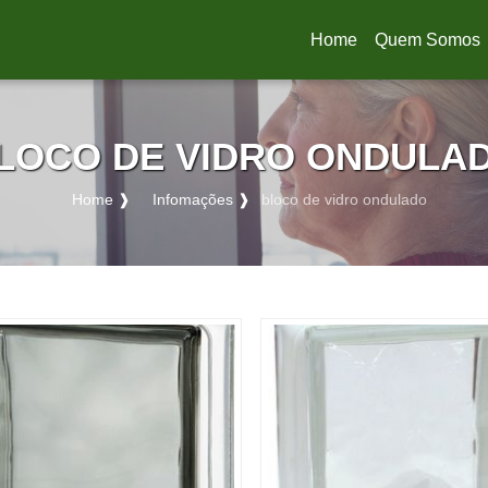
Home
Quem Somos
(current)
LOCO DE VIDRO ONDULA
Home ❱
Infomações ❱
bloco de vidro ondulado