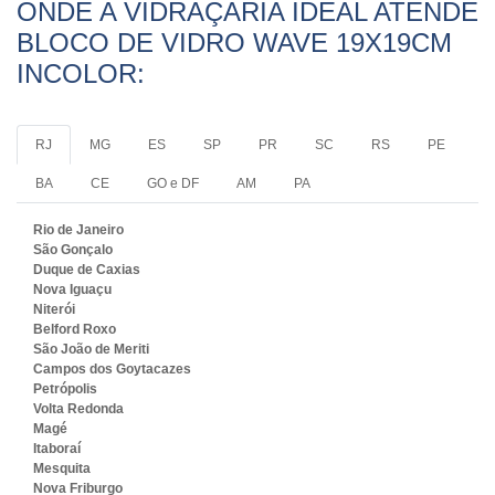
ONDE A VIDRAÇARIA IDEAL ATENDE
BLOCO DE VIDRO WAVE 19X19CM
INCOLOR:
RJ
MG
ES
SP
PR
SC
RS
PE
BA
CE
GO e DF
AM
PA
Rio de Janeiro
São Gonçalo
Duque de Caxias
Nova Iguaçu
Niterói
Belford Roxo
São João de Meriti
Campos dos Goytacazes
Petrópolis
Volta Redonda
Magé
Itaboraí
Mesquita
Nova Friburgo