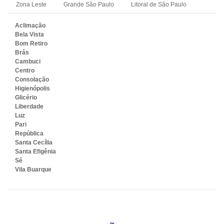
Zona Leste
Grande São Paulo
Litoral de São Paulo
Aclimação
Bela Vista
Bom Retiro
Brás
Cambuci
Centro
Consolação
Higienópolis
Glicério
Liberdade
Luz
Pari
República
Santa Cecília
Santa Efigênia
Sé
Vila Buarque