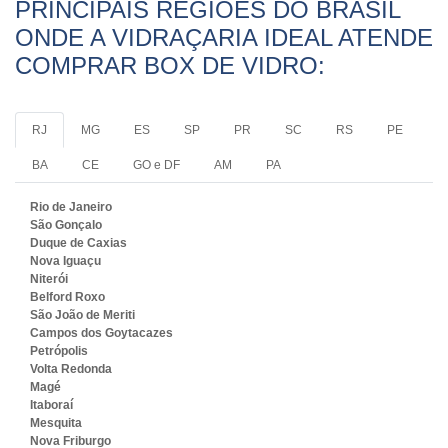
PRINCIPAIS REGIÕES DO BRASIL
ONDE A VIDRAÇARIA IDEAL ATENDE
COMPRAR BOX DE VIDRO:
RJ
MG
ES
SP
PR
SC
RS
PE
BA
CE
GO e DF
AM
PA
Rio de Janeiro
São Gonçalo
Duque de Caxias
Nova Iguaçu
Niterói
Belford Roxo
São João de Meriti
Campos dos Goytacazes
Petrópolis
Volta Redonda
Magé
Itaboraí
Mesquita
Nova Friburgo