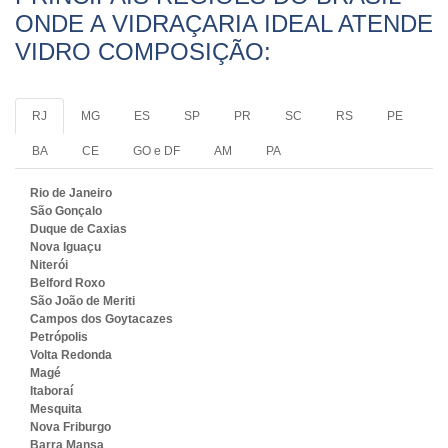
ONDE A VIDRAÇARIA IDEAL ATENDE
VIDRO COMPOSIÇÃO:
RJ
MG
ES
SP
PR
SC
RS
PE
BA
CE
GO e DF
AM
PA
Rio de Janeiro
São Gonçalo
Duque de Caxias
Nova Iguaçu
Niterói
Belford Roxo
São João de Meriti
Campos dos Goytacazes
Petrópolis
Volta Redonda
Magé
Itaboraí
Mesquita
Nova Friburgo
Barra Mansa