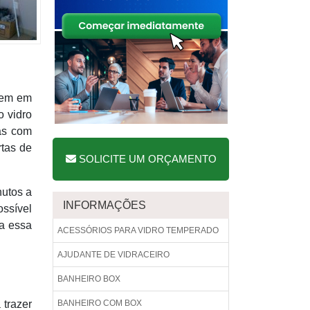
cem em
o vidro
as com
rtas de
SOLICITE UM ORÇAMENTO
nutos a
INFORMAÇÕES
ossível
ia essa
ACESSÓRIOS PARA VIDRO TEMPERADO
AJUDANTE DE VIDRACEIRO
BANHEIRO BOX
 trazer
BANHEIRO COM BOX