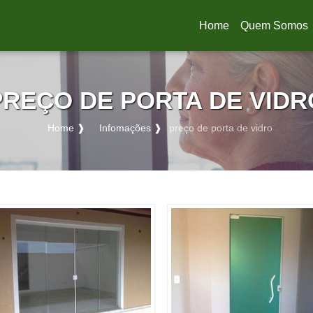
Home
Quem Somos
(current)
PREÇO DE PORTA DE VIDR
Home ❱
Infomações ❱
preço de porta de vidro