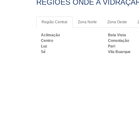
REGIÕES ONDE A VIDRAÇAR
Região Central
Zona Norte
Zona Oeste
Aclimação
Bela Vista
Centro
Consolação
Luz
Pari
Sé
Vila Buarque
PRINCIPAIS REGIÕES DO B
VIDRO:
RJ
MG
ES
SP
PR
SC
R
Rio de Janeiro
São Gonçalo
Belford Roxo
São João de Merit