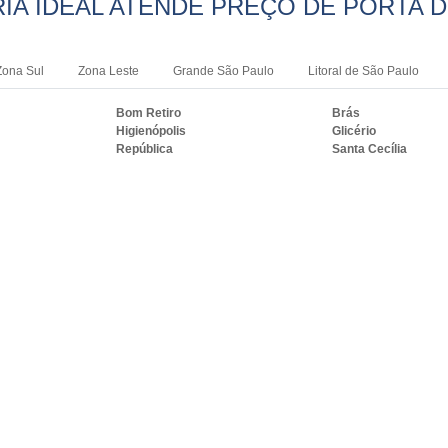
IA IDEAL ATENDE PREÇO DE PORTA D
Zona Sul
Zona Leste
Grande São Paulo
Litoral de São Paulo
Bom Retiro
Brás
Higienópolis
Glicério
República
Santa Cecília
RASIL ONDE A VIDRAÇARIA IDEAL ATE
S
PE
BA
CE
GO e DF
AM
PA
Duque de Caxias
Nova Iguaçu
i
Campos dos Goytacazes
Petrópolis