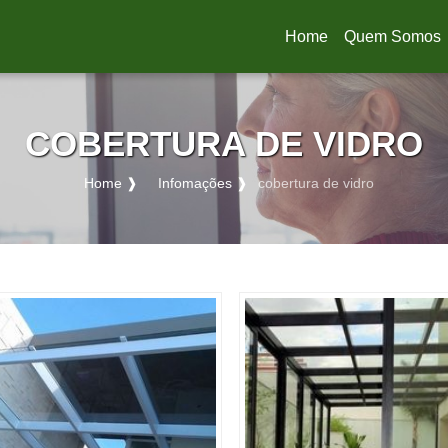
Home
Quem Somos
(current)
COBERTURA DE VIDRO
Home ❱
Infomações ❱
cobertura de vidro