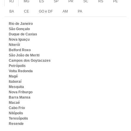
RJ
MG
ES
SP
PR
SC
RS
PE
BA
CE
GO e DF
AM
PA
Rio de Janeiro
São Gonçalo
Duque de Caxias
Nova Iguaçu
Niterói
Belford Roxo
São João de Meriti
Campos dos Goytacazes
Petrópolis
Volta Redonda
Magé
Itaboraí
Mesquita
Nova Friburgo
Barra Mansa
Macaé
Cabo Frio
Nilópolis
Teresópolis
Resende