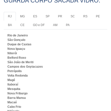
GUARDA CORPO SACADA VIDRO:
RJ
MG
ES
SP
PR
SC
RS
PE
BA
CE
GO e DF
AM
PA
Rio de Janeiro
São Gonçalo
Duque de Caxias
Nova Iguaçu
Niterói
Belford Roxo
São João de Meriti
Campos dos Goytacazes
Petrópolis
Volta Redonda
Magé
Itaboraí
Mesquita
Nova Friburgo
Barra Mansa
Macaé
Cabo Frio