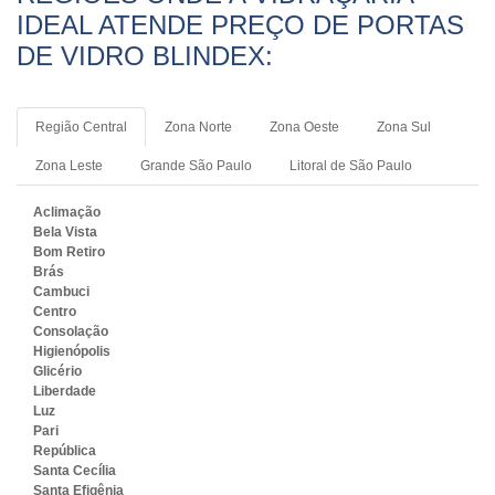
IDEAL ATENDE PREÇO DE PORTAS
DE VIDRO BLINDEX:
Região Central
Zona Norte
Zona Oeste
Zona Sul
Zona Leste
Grande São Paulo
Litoral de São Paulo
Aclimação
Bela Vista
Bom Retiro
Brás
Cambuci
Centro
Consolação
Higienópolis
Glicério
Liberdade
Luz
Pari
República
Santa Cecília
Santa Efigênia