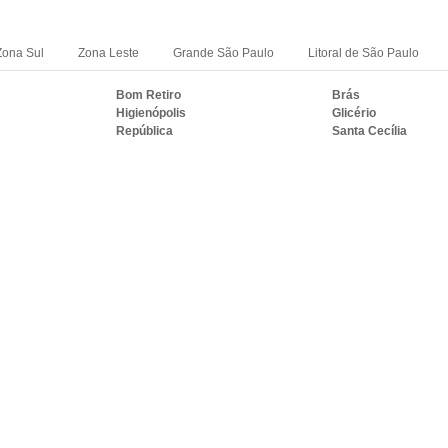
Zona Sul
Zona Leste
Grande São Paulo
Litoral de São Paulo
Bom Retiro
Brás
Higienópolis
Glicério
República
Santa Cecília
RASIL ONDE A VIDRAÇARIA IDEAL ATE
S
PE
BA
CE
GO e DF
AM
PA
Duque de Caxias
Nova Iguaçu
i
Campos dos Goytacazes
Petrópolis
Mesquita
Nova Friburgo
Nilópolis
Teresópolis