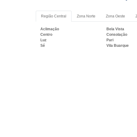
Região Central
Zona Norte
Zona Oeste
Aclimação
Bela Vista
Centro
Consolação
Luz
Pari
Sé
Vila Buarque
PRINCIPAIS REGIÕES DO B
RJ
MG
ES
SP
PR
SC
R
Rio de Janeiro
São Gonçalo
Belford Roxo
São João de Merit
Magé
Itaboraí
Macaé
Cabo Frio