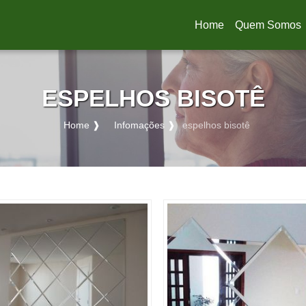
Home
Quem Somos
(current)
ESPELHOS BISOTÊ
Home ❱
Infomações ❱
espelhos bisotê