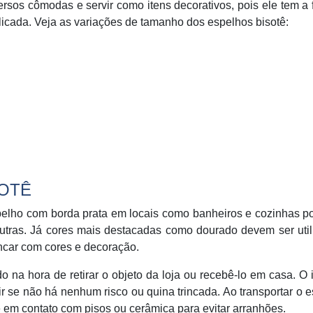
sos cômodas e servir como itens decorativos, pois ele tem a
elicada. Veja as variações de tamanho dos espelhos bisotê:
OTÊ
pelho com borda prata em locais como banheiros e cozinhas p
tras. Já cores mais destacadas como dourado devem ser util
incar com cores e decoração.
o na hora de retirar o objeto da loja ou recebê-lo em casa. O 
erir se não há nenhum risco ou quina trincada. Ao transportar o 
 em contato com pisos ou cerâmica para evitar arranhões.