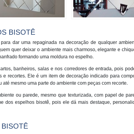
S BISOTÊ
o para dar uma repaginada na decoração de qualquer ambien
quem quer deixar o ambiente mais charmoso, elegante e chiqu
anfrado formando uma moldura no espelho.
rtos, banheiros, salas e nos corredores de entrada, pois po
os e recortes. Ele é um item de decoração indicado para com
ou até mesmo uma parte do ambiente com peças com recorte.
biente ou parede, mesmo que texturizada, com papel de par
arme dos espelhos bisotê, pois ele dá mais destaque, personal
 BISOTÊ