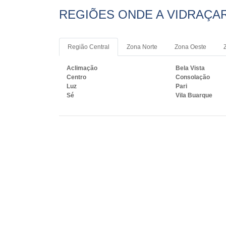
REGIÕES ONDE A VIDRAÇAR
Região Central
Zona Norte
Zona Oeste
Aclimação
Bela Vista
Centro
Consolação
Luz
Pari
Sé
Vila Buarque
PRINCIPAIS REGIÕES DO B
RJ
MG
ES
SP
PR
SC
R
Rio de Janeiro
São Gonçalo
Belford Roxo
São João de Merit