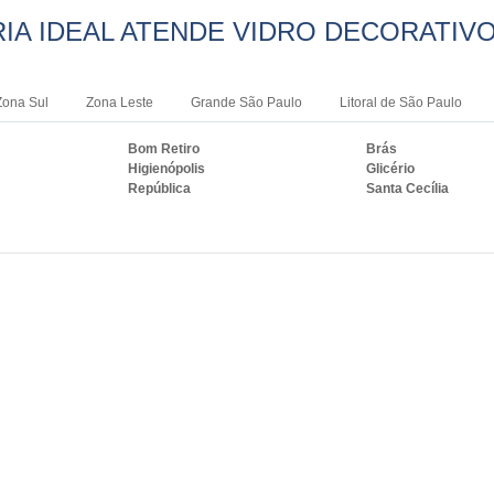
IA IDEAL ATENDE VIDRO DECORATIVO
Zona Sul
Zona Leste
Grande São Paulo
Litoral de São Paulo
Bom Retiro
Brás
Higienópolis
Glicério
República
Santa Cecília
RASIL ONDE A VIDRAÇARIA IDEAL ATE
S
PE
BA
CE
GO e DF
AM
PA
Duque de Caxias
Nova Iguaçu
i
Campos dos Goytacazes
Petrópolis