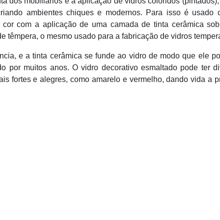
 dos mobiliários é a aplicação de vidros coloridos (pintados)
criando ambientes chiques e modernos. Para isso é usado o
a cor com a aplicação de uma camada de tinta cerâmica sob
 de têmpera, o mesmo usado para a fabricação de vidros temper
ncia, e a tinta cerâmica se funde ao vidro de modo que ele p
o por muitos anos. O vidro decorativo esmaltado pode ter d
ais fortes e alegres, como amarelo e vermelho, dando vida a p