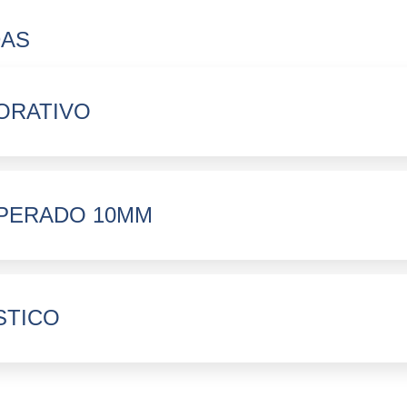
DAS
ORATIVO
PERADO 10MM
STICO