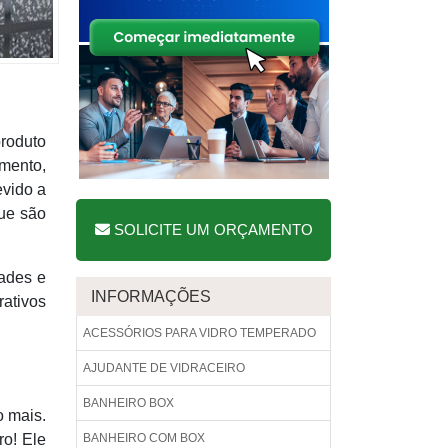
produto
amento,
evido a
que são
SOLICITE UM ORÇAMENTO
dades e
INFORMAÇÕES
rativos
ACESSÓRIOS PARA VIDRO TEMPERADO
AJUDANTE DE VIDRACEIRO
BANHEIRO BOX
o mais.
ro! Ele
BANHEIRO COM BOX