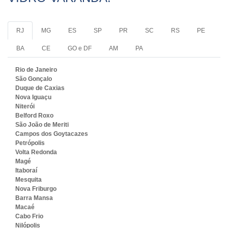
RJ
MG
ES
SP
PR
SC
RS
PE
BA
CE
GO e DF
AM
PA
Rio de Janeiro
São Gonçalo
Duque de Caxias
Nova Iguaçu
Niterói
Belford Roxo
São João de Meriti
Campos dos Goytacazes
Petrópolis
Volta Redonda
Magé
Itaboraí
Mesquita
Nova Friburgo
Barra Mansa
Macaé
Cabo Frio
Nilópolis