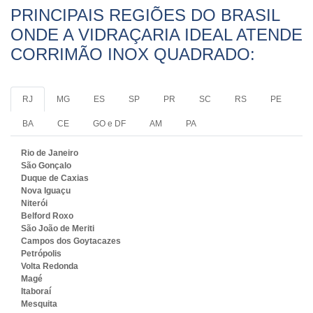
PRINCIPAIS REGIÕES DO BRASIL
ONDE A VIDRAÇARIA IDEAL ATENDE
CORRIMÃO INOX QUADRADO:
RJ
MG
ES
SP
PR
SC
RS
PE
BA
CE
GO e DF
AM
PA
Rio de Janeiro
São Gonçalo
Duque de Caxias
Nova Iguaçu
Niterói
Belford Roxo
São João de Meriti
Campos dos Goytacazes
Petrópolis
Volta Redonda
Magé
Itaboraí
Mesquita