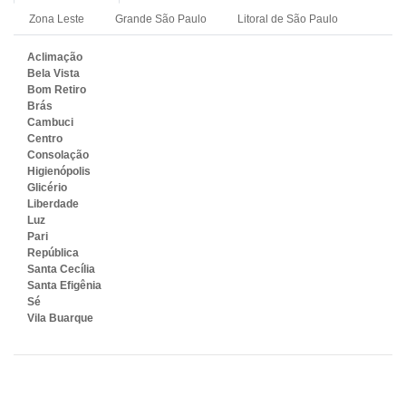
Zona Leste
Grande São Paulo
Litoral de São Paulo
Aclimação
Bela Vista
Bom Retiro
Brás
Cambuci
Centro
Consolação
Higienópolis
Glicério
Liberdade
Luz
Pari
República
Santa Cecília
Santa Efigênia
Sé
Vila Buarque