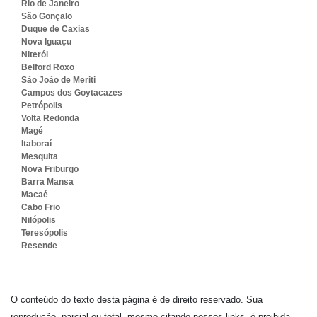
Rio de Janeiro
São Gonçalo
Duque de Caxias
Nova Iguaçu
Niterói
Belford Roxo
São João de Meriti
Campos dos Goytacazes
Petrópolis
Volta Redonda
Magé
Itaboraí
Mesquita
Nova Friburgo
Barra Mansa
Macaé
Cabo Frio
Nilópolis
Teresópolis
Resende
O conteúdo do texto desta página é de direito reservado. Sua
reprodução, parcial ou total, mesmo citando nossos links, é proibida