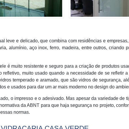
ual leve e delicado, que combina com residências e empresas
a, alumínio, aço inox, ferro, madeira, entre outros, criando p
 ele é muito resistente e seguro para a criação de produtos us
o refletivo, muito usado quando a necessidade de se refletir a
vidros temperado e aramado, que são vidros de segurança, a
ridos e usados para dar um ar mais moderno no design do ambie
ado, o impresso e o adesivado. Mas apesar da variedade de t
a normativa da ABNT para que haja segurança no projeto, confo
o essas normas.
 VIDRAÇARIA CASA VERDE