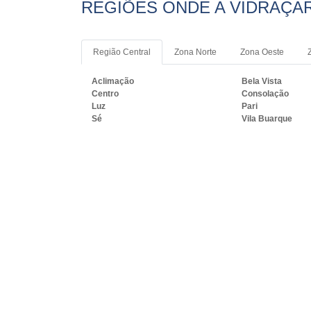
REGIÕES ONDE A VIDRAÇAR
Região Central
Zona Norte
Zona Oeste
Aclimação
Bela Vista
Centro
Consolação
Luz
Pari
Sé
Vila Buarque
PRINCIPAIS REGIÕES DO BR
VERDE:
RJ
MG
ES
SP
PR
SC
R
Rio de Janeiro
São Gonçalo
Belford Roxo
São João de Merit