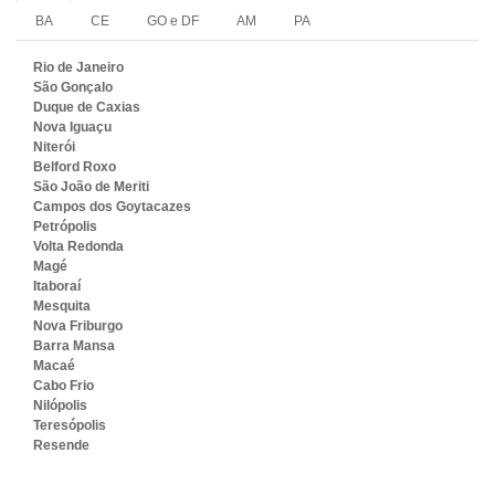
BA
CE
GO e DF
AM
PA
Rio de Janeiro
São Gonçalo
Duque de Caxias
Nova Iguaçu
Niterói
Belford Roxo
São João de Meriti
Campos dos Goytacazes
Petrópolis
Volta Redonda
Magé
Itaboraí
Mesquita
Nova Friburgo
Barra Mansa
Macaé
Cabo Frio
Nilópolis
Teresópolis
Resende