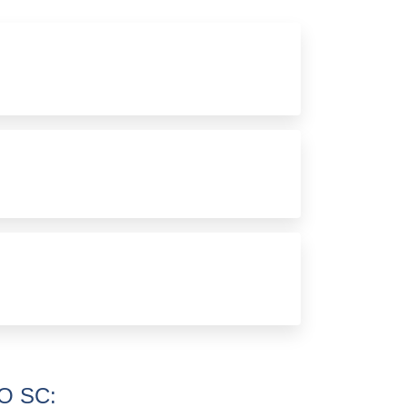
BOX BANHEIRO BLUMENAU
BOX BANHEIRO CURITIBA
BOX BANHEIRO ESPELHADO
BOX BANHEIRO ESTREITO
BOX BANHEIRO JUNDIAÍ
BOX BANHEIRO LONDRINA
BOX BANHEIRO MARINGÁ
BOX BANHEIRO PINHAIS
BOX BANHEIRO SP
BOX BANHEIRO VIDRO
BOX BANHEIRO VIDRO PREÇO
BOX BANHEIRO ZONA LESTE
O SC: