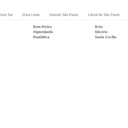
Zona Sul
Zona Leste
Grande São Paulo
Litoral de São Paulo
Bom Retiro
Brás
Higienópolis
Glicério
República
Santa Cecília
RASIL ONDE A VIDRAÇARIA IDEAL ATE
S
PE
BA
CE
GO e DF
AM
PA
Duque de Caxias
Nova Iguaçu
i
Campos dos Goytacazes
Petrópolis
Mesquita
Nova Friburgo