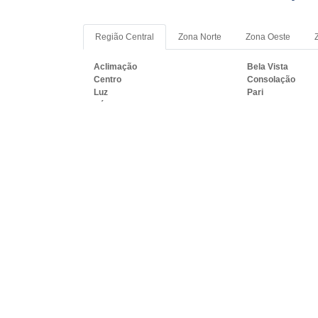
Região Central
Zona Norte
Zona Oeste
Aclimação
Bela Vista
Centro
Consolação
Luz
Pari
Sé
Vila Buarque
PRINCIPAIS REGIÕES DO B
SC:
RJ
MG
ES
SP
PR
SC
R
Rio de Janeiro
São Gonçalo
Belford Roxo
São João de Merit
Magé
Itaboraí