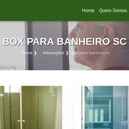
Home
Quem Somos
(current)
BOX PARA BANHEIRO SC
Home ❱
Infomações ❱
box para banheiro sc