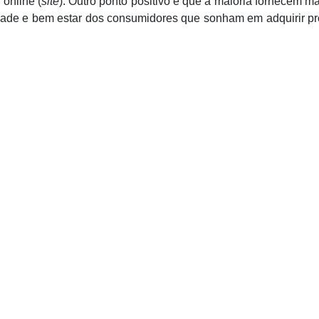
online (
site
). Outro ponto positivo é que a maioria fornecem m
dade e bem estar dos consumidores que sonham em adquirir p