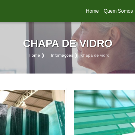
Home
Quem Somos
(current)
CHAPA DE VIDRO
Home ❱
Infomações ❱
chapa de vidro